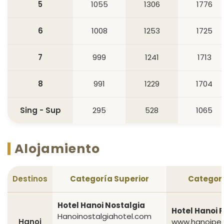
5
1055
1306
1776
6
1008
1253
1725
7
999
1241
1713
8
991
1229
1704
Sing - Sup
295
528
1065
Alojamiento
Destinos
Categoría Superior
Categorí
Hotel Hanoi Nostalgia
Hotel Hanoi 
Hanoinostalgiahotel.com
Hanoi
www.hanoipea