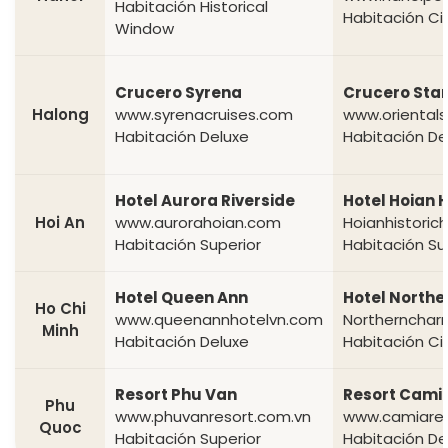
Habitación Historical
Habitación Ci
Window
Crucero Syrena
Crucero Star
Halong
www.syrenacruises.com
www.orientals
Habitación Deluxe
Habitación De
Hotel Aurora Riverside
Hotel Hoian H
Hoi An
www.aurorahoian.com
Hoianhistoric
Habitación Superior
Habitación Su
Hotel Queen Ann
Hotel North
Ho Chi
www.queenannhotelvn.com
Northernchar
Minh
Habitación Deluxe
Habitación Ci
Resort Phu Van
Resort Cami
Phu
www.phuvanresort.com.vn
www.camiare
Quoc
Habitación Superior
Habitación D