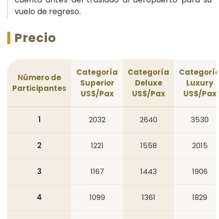
vuelo de regreso.
Precio
Categoría
Categoría
Categorí
N
úmero de
Superior
Deluxe
Luxury
Participante
s
US$/Pax
US$/Pax
US$/Pax
1
2032
2640
3530
2
1221
1558
2015
3
1167
1443
1906
4
1099
1361
1829