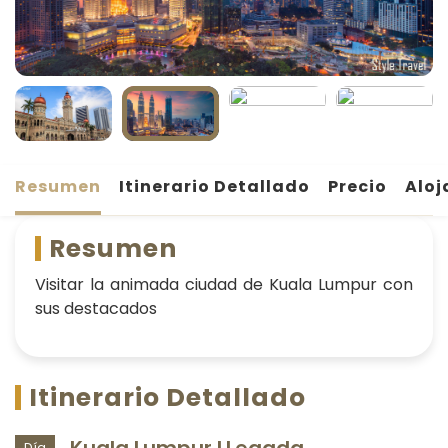
Resumen
Itinerario Detallado
Precio
Aloj
Resumen
Visitar la animada ciudad de Kuala Lumpur con
sus destacados
Itinerario Detallado
Kuala Lumpur LLegada
Día