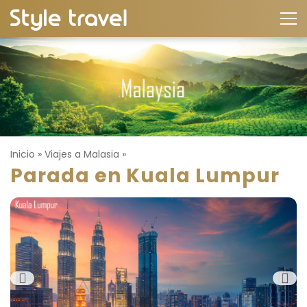
Inicio
»
Viajes a Malasia
»
Parada en Kuala Lumpur