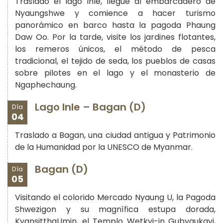
Traslado el lago Inle, llegue al embarcadero de
Nyaungshwe y comience a hacer turismo
panorámico en barco hasta la pagoda Phaung
Daw Oo. Por la tarde, visite los jardines flotantes,
los remeros únicos, el método de pesca
tradicional, el tejido de seda, los pueblos de casas
sobre pilotes en el lago y el monasterio de
Ngaphechaung.
Lago Inle – Bagan (D)
Día
04
Traslado a Bagan, una ciudad antigua y Patrimonio
de la Humanidad por la UNESCO de Myanmar.
Bagan (D)
Día
05
Visitando el colorido Mercado Nyaung U, la Pagoda
Shwezigon y su magnífica estupa dorada,
KyansitthaUmin, el Templo Wetkyi-in Gubyaukgyi,