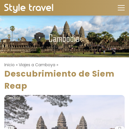
Inicio
»
Viajes a Camboya
»
Descubrimiento de Siem
Reap