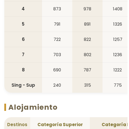
4
873
978
1408
5
791
891
1326
6
722
822
1257
7
703
802
1236
8
690
787
1222
Sing - Sup
240
315
775
Alojamiento
Destinos
Categoría Superior
Categoría 