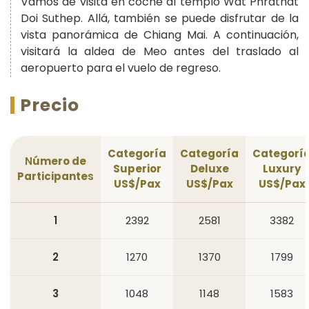
Vamos de visita en coche al templo Wat Phrathat
Doi Suthep. Allá, también se puede disfrutar de la
vista panorámica de Chiang Mai. A continuación,
visitará la aldea de Meo antes del traslado al
aeropuerto para el vuelo de regreso.
Precio
Categoría
Categoría
Categorí
N
úmero de
Superior
Deluxe
Luxury
Participante
s
US$/Pax
US$/Pax
US$/Pax
1
2392
2581
3382
2
1270
1370
1799
3
1048
1148
1583